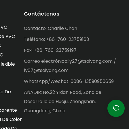
Contáctenos
PVC
Contacto: Charlie Chan
 De PVC
Teléfono: +86-760-23759163
C
Fax: +86-760-23759197
VC
Correo electrónico:ly27@tsaiyang.com /
lexible
ly07@tsaiyang.com
WhatsApp/Wechat: 0086-13590950659
na De
AÑADIR: No.22 Yixian Road, Zona de
Desarrollo de Huoju, Zhongshan,
parente
Guangdong, China.
 De Color
sada De