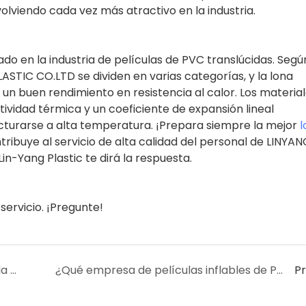
volviendo cada vez más atractivo en la industria.
o en la industria de películas de PVC translúcidas. Segú
TIC CO.LTD se dividen en varias categorías, y la lona
 un buen rendimiento en resistencia al calor. Los materia
ctividad térmica y un coeficiente de expansión lineal
cturarse a alta temperatura. ¡Prepara siempre la mejor
l
ribuye al servicio de alta calidad del personal de LINYAN
in-Yang Plastic te dirá la respuesta.
ervicio. ¡Pregunte!
¿Qué tal las perspectivas de aplicación de la película de PVC inflable?
¿Qué empresa de películas inflables de PVC ofrece mejores servicios?
P