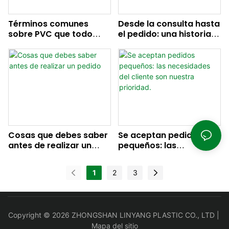
Términos comunes
Desde la consulta hasta
sobre PVC que todo
el pedido: una historia
comprador debería
de éxito de un cliente de
conocer
lonas de PVC.
Cosas que debes saber
Se aceptan pedidos
antes de realizar un
pequeños: las
pedido
necesidades del cliente
son nuestra prioridad.
1
2
3
Copyright © 2026 ZHONGSHAN LINYANG PLASTIC CO., LTD |
Mapa del sitio