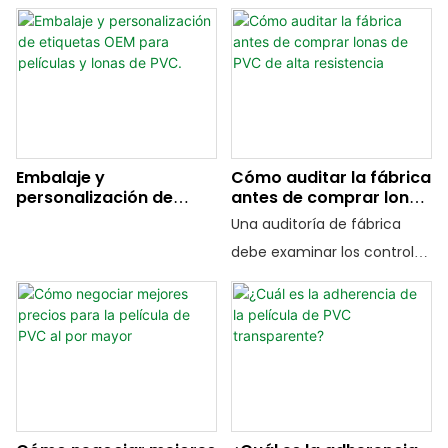
elegir el material
transparente y la película de
materia prima hasta los
adecuado.
PVC de color, incluyendo el
rollos terminados. Esta guía
proceso de fabricación, las
completa explica el proceso
características, las
de producción, el
aplicaciones y cómo elegir
calandrado, el control de
el proveedor de película de
calidad y cómo elegir un
PVC adecuado.
fabricante confiable de
Embalaje y
Cómo auditar la fábrica
personalización de
antes de comprar lonas
película de PVC.
etiquetas OEM para
de PVC de alta
Una auditoría de fábrica
películas y lonas de
resistencia
debe examinar los controles
PVC.
que respaldan la muestra
aprobada, no solo la sala de
exposición. La trazabilidad
de los materiales, los
procesos controlados, los
registros fidedignos y la
cuidadosa preparación del