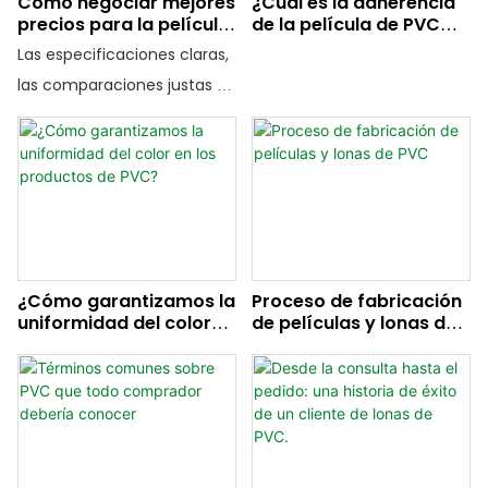
Cómo negociar mejores
¿Cuál es la adherencia
precios para la película
de la película de PVC
envío reducen el riesgo de
de PVC al por mayor
transparente?
Las especificaciones claras,
las compras al por mayor.
las comparaciones justas de
presupuestos, los
volúmenes manejables y las
condiciones de calidad por
escrito ofrecen más
margen de negociación sin
aumentar los riesgos.
¿Cómo garantizamos la
Proceso de fabricación
uniformidad del color
de películas y lonas de
en los productos de
PVC
PVC?