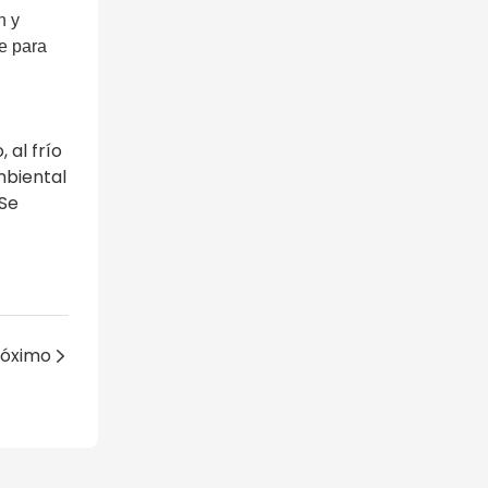
n y
e para
 al frío
mbiental
Se
róximo