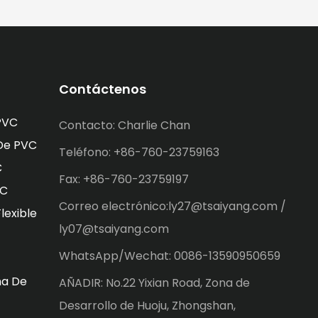
Contáctenos
PVC
Contacto: Charlie Chan
 De PVC
Teléfono: +86-760-23759163
C
Fax: +86-760-23759197
VC
Correo electrónico:ly27@tsaiyang.com /
lexible
ly07@tsaiyang.com
WhatsApp/Wechat: 0086-13590950659
na De
AÑADIR: No.22 Yixian Road, Zona de
Desarrollo de Huoju, Zhongshan,