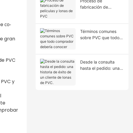
Proceso de
fabricación de
películas y lonas de
PVC
 e
co-
Términos comunes
sobre PVC que todo
de gran
comprador debería
conocer
 de PVC
Desde la consulta
hasta el pedido: una
historia de éxito de un
cliente de lonas de
e PVC y
PVC.
l
ste
mprobar