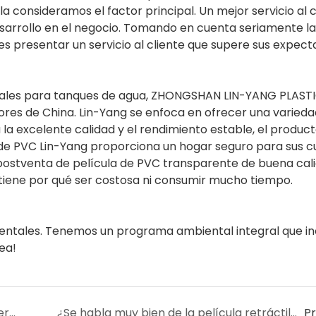
la consideramos el factor principal. Un mejor servicio al c
esarrollo en el negocio. Tomando en cuenta seriamente la
 es presentar un servicio al cliente que supere sus expecta
ionales para tanques de agua, ZHONGSHAN LIN-YANG PLAST
res de China. Lin-Yang se enfoca en ofrecer una varieda
 la excelente calidad y el rendimiento estable, el product
 de PVC Lin-Yang proporciona un hogar seguro para sus cu
postventa de película de PVC transparente de buena cali
iene por qué ser costosa ni consumir mucho tiempo.
ntales. Tenemos un programa ambiental integral que in
nea!
¿Qué tal la tasa de rechazo de la película termorretráctil Lin-Yang?
¿Se habla muy bien de la película retráctil Lin-Yangheat?
P