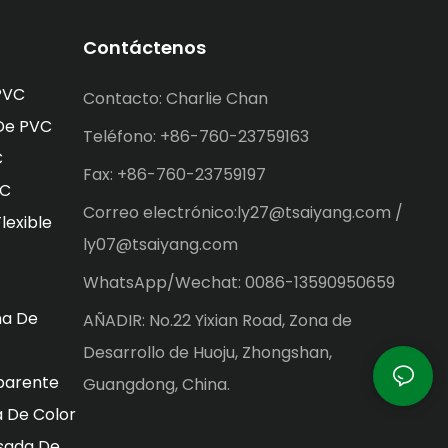
Contáctenos
PVC
Contacto: Charlie Chan
 De PVC
Teléfono: +86-760-23759163
C
Fax: +86-760-23759197
VC
Correo electrónico:ly27@tsaiyang.com /
lexible
ly07@tsaiyang.com
WhatsApp/Wechat: 0086-13590950659
na De
AÑADIR: No.22 Yixian Road, Zona de
Desarrollo de Huoju, Zhongshan,
parente
Guangdong, China.
 De Color
sada De